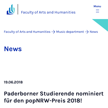
Menu
Faculty of Arts and Humanities
Faculty of Arts and Humanities
Music department
News
News
19.06.2018
Pader­borner Stud­i­er­ende nomin­iert
für den popN­RW-Pre­is 2018!