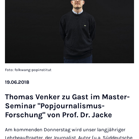
Foto: folkwang-popinstitut
19.06.2018
Thomas Ven­ker zu Gast im Mas­ter-
Sem­in­ar "Pop­journ­al­is­mus-
Forschung" von Prof. Dr. Jacke
Am kommenden Donnerstag wird unser langjähriger
Lehrbeauftragter, der Journalist, Autor (u.a. Süddeutsche