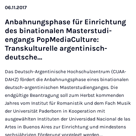
06.11.2017
An­bahnung­s­phase für Ein­rich­tung
des bin­a­tionalen Mas­ter­stud­i­
engangs Pop­Me­di­aCul­ture:
Transkul­turelle ar­gen­tin­isch-
deutsche…
Das Deutsch-Argentinische Hochschulzentrum (CUAA-
DAHZ) fördert die Anbahnungsphase eines binationalen
deutsch-argentinischen Masterstudienganges. Die
endgültige Beantragung soll zum Herbst kommenden
Jahres vom Institut für Romanistik und dem Fach Musik
der Universität Paderborn in Kooperation mit
ausgewählten Instituten der Universidad Nacional de las
Artes in Buenos Aires zur Einrichtung und mindestens
sechsjährigen Förderung vorgelegt werden.…