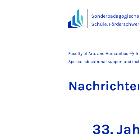
Sonderpädagogische 
Schule, Förderschwe
Faculty of Arts and Humanities
I
Special educational support and incl
Na­chricht­e
33. Ja