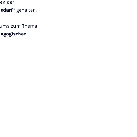
ken der
bedarf“
gehalten.
osiums zum Thema
ädagogischen