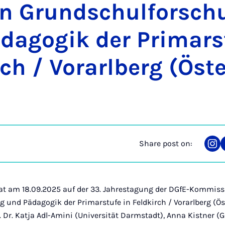
on Grundschulforsch
d­ago­gik der Primars
ch / Vor­arl­berg (Ös­te
Share post on:
Sha
on
Ins
at am 18.09.2025 auf der 33. Jahrestagung der DGfE-Kommis
und Pädagogik der Primarstufe in Feldkirch / Vorarlberg (Ös
Dr. Katja Adl-Amini (Universität Darmstadt), Anna Kistner (