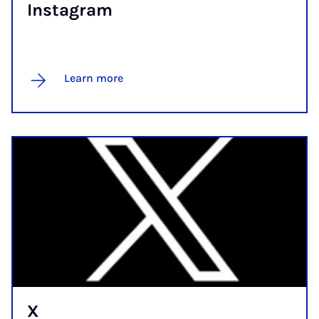
In­s­tagram
Learn more
X