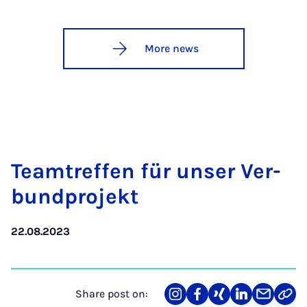
More news
Teamtref­fen für un­ser Ver­
bund­pro­jekt
22.08.2023
Share post on:
Share
Teilen
Teilen
Teilen
Teilen
Link