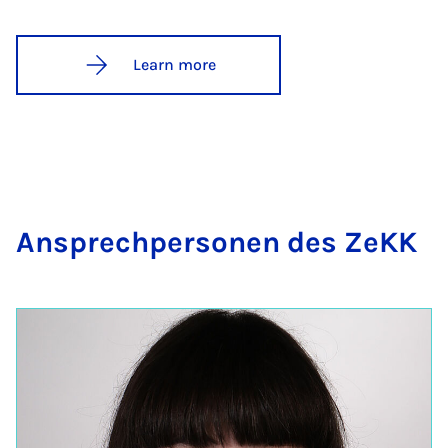
Learn more
An­s­prech­per­son­en des ZeKK