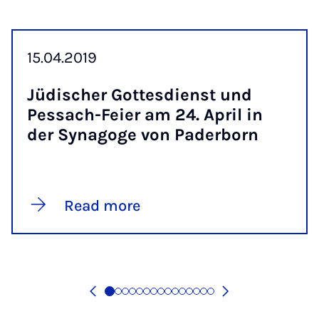
15.04.2019
Jüdis­cher Gottes­di­enst und
Pess­ach-Fei­er am 24. April in
der Syn­agoge von Pader­born
Read more