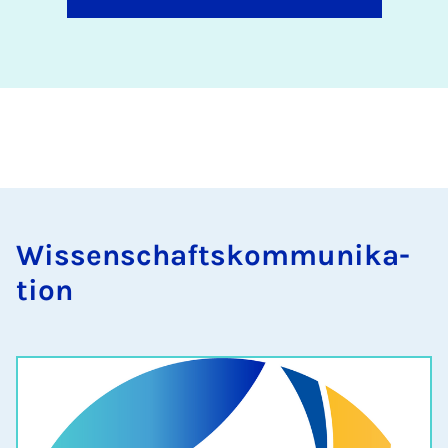
Wis­senschaft­skom­munika­
tion