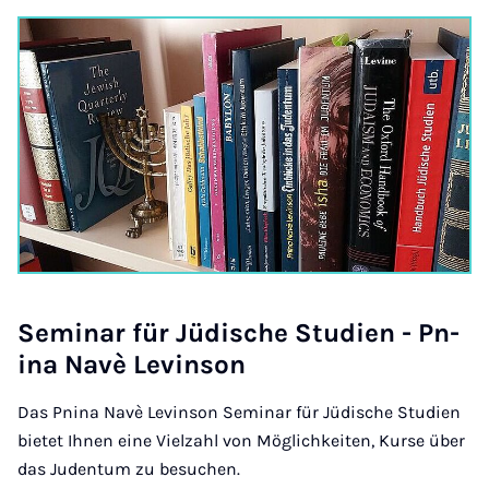
Sem­in­ar für Jüdis­che Stud­i­en - Pn­
ina Navè Lev­in­son
Das Pnina Navè Levinson Seminar für Jüdische Studien
bietet Ihnen eine Vielzahl von Möglichkeiten, Kurse über
das Judentum zu besuchen.