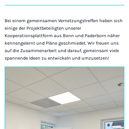
on
auf
auf
auf
über
kopi
Instagram
Facebook
Xing
LinkedIn
E-
Mail
Bei einem gemeinsamen Vernetzungstreffen haben sich
einige der Projektbeteiligten unserer
Kooperationsplattform aus Bonn und Paderborn näher
kennengelernt und Pläne geschmiedet. Wir freuen uns
auf die Zusammenarbeit und darauf, gemeinsam viele
spannende Ideen zu entwickeln und umzusetzen!