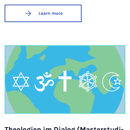
Learn more
Theo­lo­gien im Dia­log (Mas­ter­stud­i­