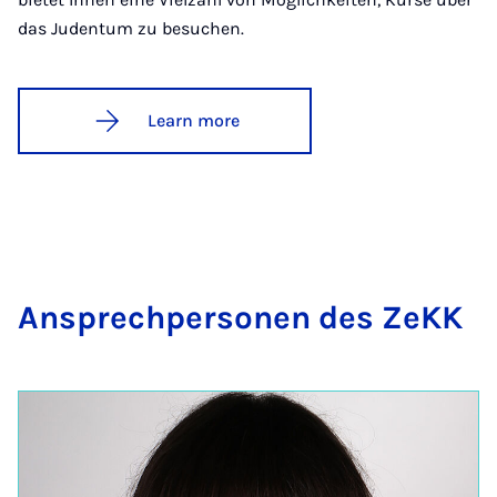
das Judentum zu besuchen.
Learn more
An­s­prech­per­son­en des ZeKK