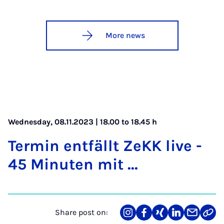
More news
Wednesday, 08.11.2023 | 18.00 to 18.45 h
Ter­min ent­fällt ZeKK live -
45 Minuten mit ...
Share post on:
Share
Teilen
Teilen
Teilen
Teilen
Link