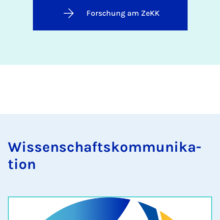
Forschung am ZeKK
Wis­senschaft­skom­munika­
tion