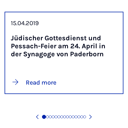
15.04.2019
Jüdis­cher Gottes­di­enst und
Pess­ach-Fei­er am 24. April in
der Syn­agoge von Pader­born
Read more