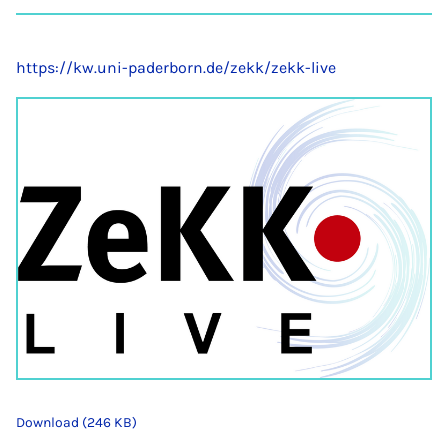
on
auf
auf
auf
über
kopi
Instagram
Facebook
Xing
LinkedIn
E-
Mail
https://kw.uni-paderborn.de/zekk/zekk-live
Download (246 KB)