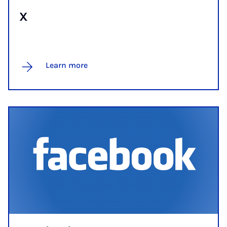
X
Learn more