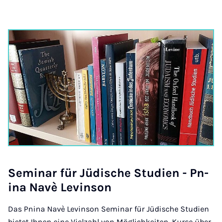
Sem­in­ar für Jüdis­che Stud­i­en - Pn­
ina Navè Lev­in­son
Das Pnina Navè Levinson Seminar für Jüdische Studien
bietet Ihnen eine Vielzahl von Möglichkeiten, Kurse über