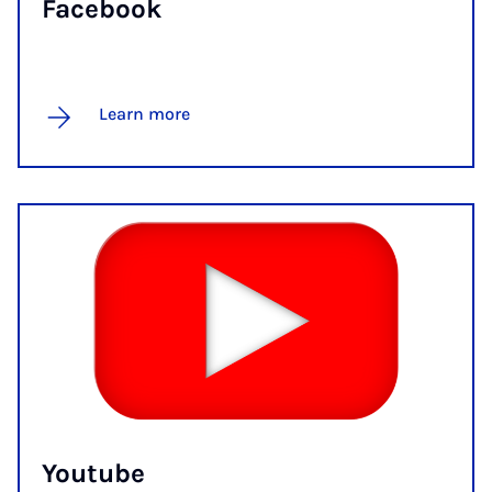
Face­book
Learn more
You­tube