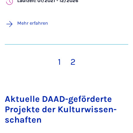
Laufzeit: 01/2021 - 12/2026
Mehr erfahren
1
2
Ak­tu­el­le DAAD-ge­för­der­te
Pro­jek­te der Kul­tur­wis­sen­
schaf­ten