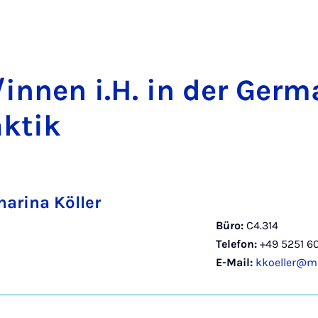
/in­nen i.H. in der Ger­m
k­tik
harina Köller
Büro:
C4.314
Telefon:
+49 5251 6
E-Mail:
kkoeller@ma