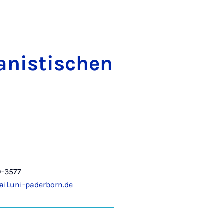
a­nis­ti­schen
0-3577
il.uni-paderborn.de