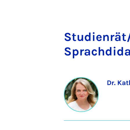
Stu­di­en­rät
Sprach­di­da
Dr. Kat