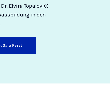
Dr. Elvira Topalović)
tsausbildung in den
.
r. Sara Rezat