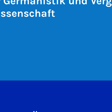
ür Germanistik und Ver
issenschaft