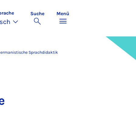
prache
Suche
Menü
sch
ermanistische Sprachdidaktik
e