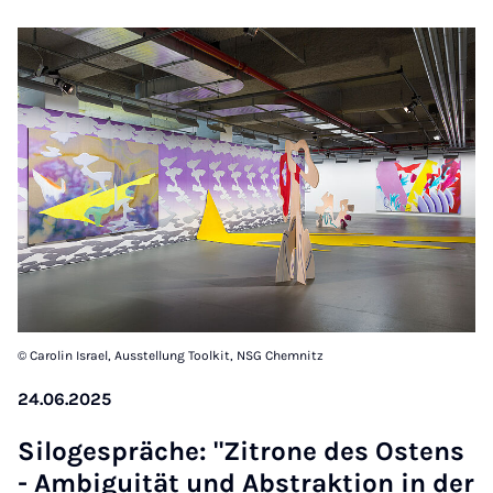
© Carolin Israel, Ausstellung Toolkit, NSG Chemnitz
24.06.2025
Si­lo­ge­spräche: "Zitrone des Os­tens
- Am­bi­gu­ität und Ab­strak­tion in der