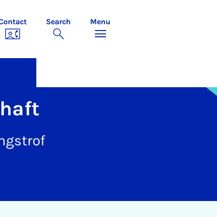
Contact
Search
Menu
chaft
angstrof