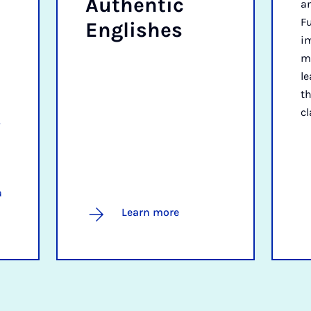
Au­then­t­ic
a
F
Eng­lishes
im
ma
l
th
c
.
a
Learn more