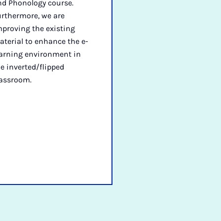
nd Phonology course.
urthermore, we are
proving the existing
terial to enhance the e-
earning environment in
e inverted/flipped
lassroom.