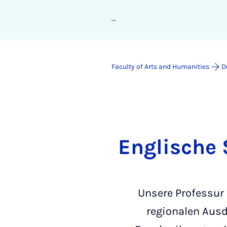
Ex­plor­ing Lin­guist­ic Worlds
Faculty of Arts and Humanities
D
Englische 
Unsere Professur 
regionalen Ausd