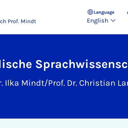
Language
English
ich Prof. Mindt
lische Sprac­h­wis­sens
r. Ilka Mindt/Prof. Dr. Christian L