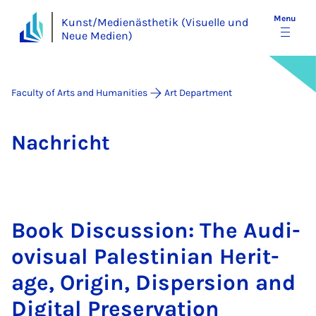
Menu
Kunst/Medienästhetik (Visuelle und
Neue Medien)
Faculty of Arts and Humanities
Art Department
Na­chricht
Book Dis­cus­sion: The Au­di­
ovisu­al Palestini­an Her­it­
age, Ori­gin, Dis­per­sion and
Di­git­al Pre­ser­va­tion