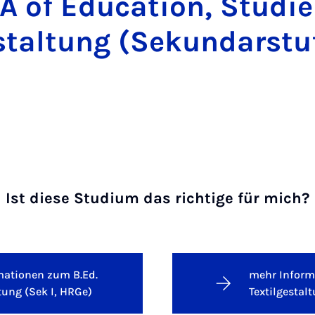
 of Education, Studi
estaltung (Sekundarstu
Ist diese Studium das richtige für mich?
mationen zum B.Ed.
mehr Inform
tung (Sek I, HRGe)
Textilgestal