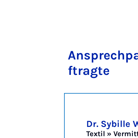
An­s­prech­p
ftragte
Dr. Sybille
Textil » Vermi