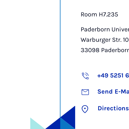
Room H7.235
Paderborn Univer
Warburger Str. 1
33098
Paderbor
+49 5251 
Send E-Ma
Directions