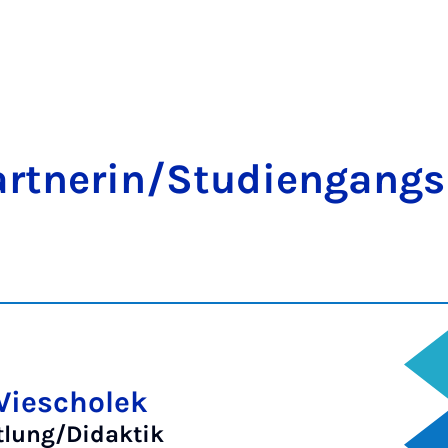
art­ner­in/Stud­i­engang
 Wiescholek
ttlung/Didaktik