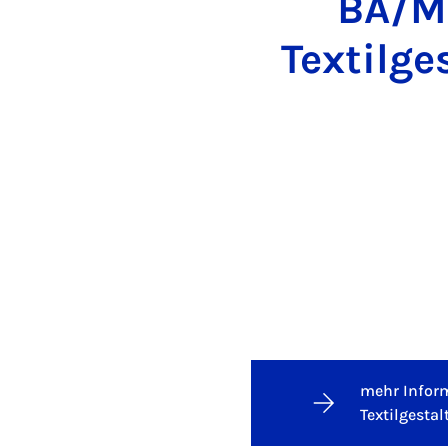
BA/MA
Textilg
mehr Infor
Textilgestal