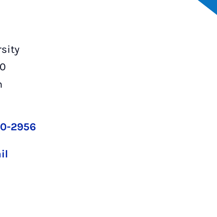
sity
00
n
60-2956
il