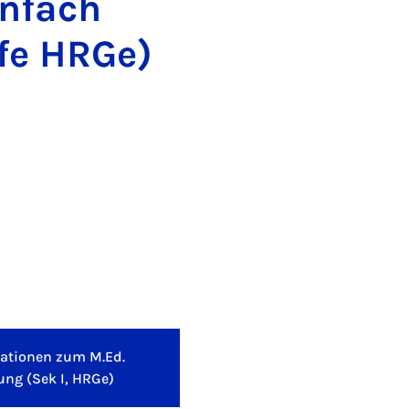
enfach
fe HRGe)
ationen zum M.Ed.
tung (Sek I, HRGe)