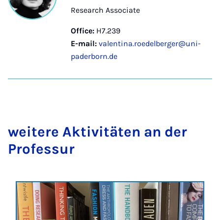
Research Associate
Office:
H7.239
E-mail:
valentina.roedelberger@uni-
paderborn.de
weit­ere Akt­iv­itäten an der
Pro­fes­sur