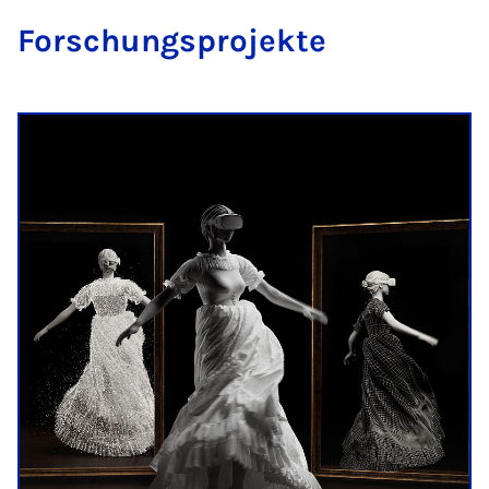
Forschung­s­pro­jekte