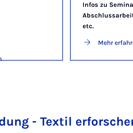
Infos zu Semina
Abschlussarbei
etc.
Mehr erfah
n
dung - Tex­til er­for­sche