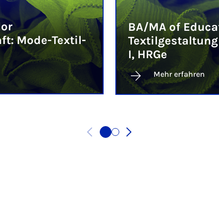
or
BA/MA of Educa
t: Mode-Textil-
Textilgestaltun
I, HRGe
Mehr erfahren