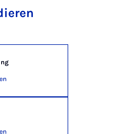
dieren
ung
ren
ren