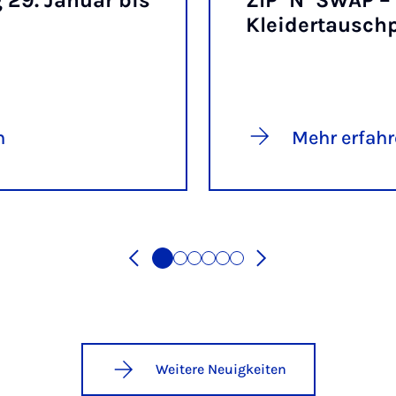
 29. Ja­nu­ar bis
ZIP ‘N’ SWAP –
Klei­der­tausch­p
n
Mehr erfah
Weitere Neuigkeiten