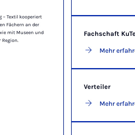
– Textil kooperiert
en Fächern an der
owie mit Museen und
Fachschaft KuT
r Region.
Mehr erfah
Verteiler
Mehr erfah