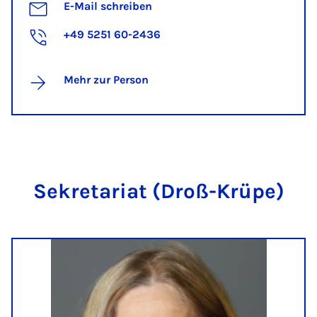
E-Mail schreiben
+49 5251 60-2436
Mehr zur Person
Se­kre­ta­ri­at (Droß-Krü­pe)