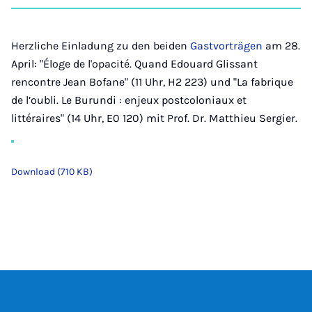
auf
auf
auf
auf
über
kopi
Instagram
Facebook
Xing
LinkedIn
E-
Mail
Herzliche Einladung zu den beiden
Gastvorträgen
am 28.
April: "Éloge de l'opacité. Quand Edouard Glissant
rencontre Jean Bofane" (11 Uhr, H2 223) und "La fabrique
de l’oubli. Le Burundi : enjeux postcoloniaux et
littéraires" (14 Uhr, E0 120) mit Prof. Dr. Matthieu Sergier.
Download (710 KB)