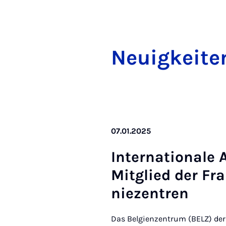
Neu­ig­kei­
07.01.2025
In­­ter­na­ti­o­na­
Mit­­­glied der F
nie­zen­tren
Das Belgienzentrum (BELZ) der