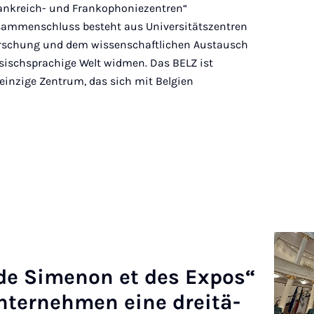
rankreich- und Frankophoniezentren“
ammenschluss besteht aus Universitätszentren
Forschung und dem wissenschaftlichen Austausch
sischsprachige Welt widmen. Das BELZ ist
einzige Zentrum, das sich mit Belgien
 de Si­me­non et des Ex­pos“
n­ter­neh­men ei­ne drei­tä­