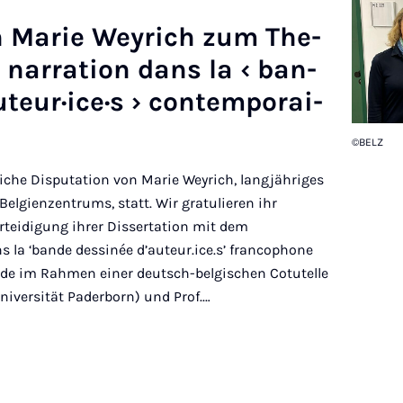
on Ma­rie Wey­rich zum The­
nar­ra­ti­on dans la ‹ ban­
teur·i­ce·s › con­tem­po­rai­
©BELZ
eiche Disputation von Marie Weyrich, langjähriges
Belgienzentrums, statt. Wir gratulieren ihr
rteidigung ihrer Dissertation mit dem
ns la ‘bande dessinée d’auteur.ice.s’ francophone
rde im Rahmen einer deutsch-belgischen Cotutelle
niversität Paderborn) und Prof.…