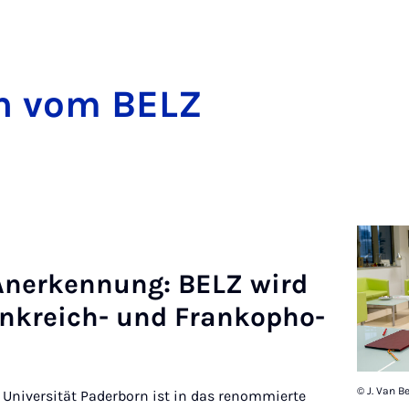
ten vom BELZ
le An­er­ken­­nung: BELZ wird
rank­reich- und Fran­ko­pho­
© J. Van Be
 Universität Paderborn ist in das renommierte