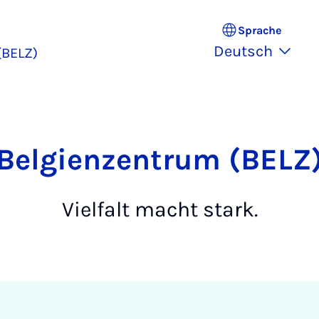
Sprache
Deutsch
(BELZ)
Bel­­gi­en­­zen­trum (BELZ
Vielfalt macht stark.