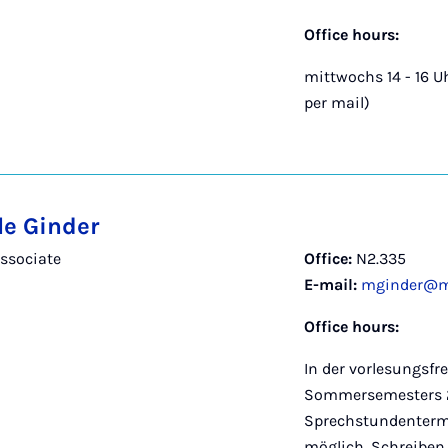
Office hours:
mittwochs 14 - 16 
per mail)
le Ginder
ssociate
Office:
N2.335
E-mail:
mginder@ma
Office hours:
In der vorlesungsfre
Sommersemesters 
Sprechstundenterm
möglich. Schreiben 