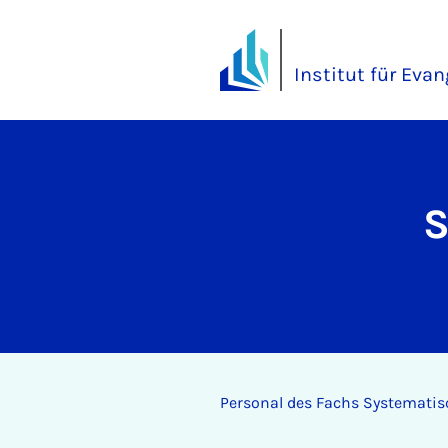
Institut für Eva
S
Per­son­al des Fachs Sys­tem­at­is