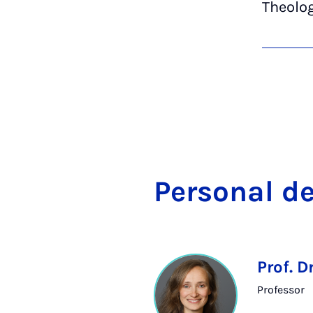
Theolo
Per­son­al d
Prof. D
Professor