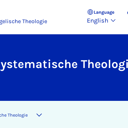
Language
English
ngelische Theologie
ystematische Theolog
che Theo­lo­gie