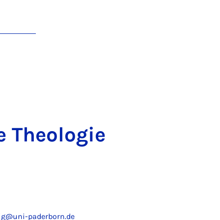
 Theo­lo­gie
nig@uni-paderborn.de