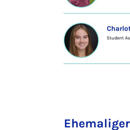
Charlot
Student As
Ehem­a­li­ge