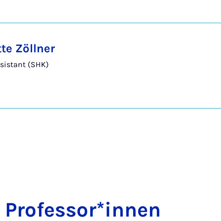
te Zöllner
sistant (SHK)
r Pro­fess­or*innen