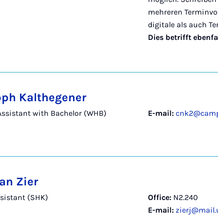
mehreren Terminvor
digitale als auch T
Dies betrifft ebenfal
oph Kalthegener
 Assistant with Bachelor (WHB)
E-mail:
cnk2@campu
an Zier
sistant (SHK)
Office:
N2.240
E-mail:
zierj@mail.