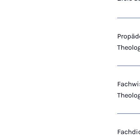
Propäd
Theolo
Fachwi
Theolo
Fachdi