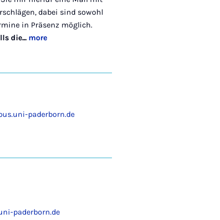
schlägen, dabei sind sowohl
ermine in Präsenz möglich.
ls die...
more
s.uni-paderborn.de
uni-paderborn.de