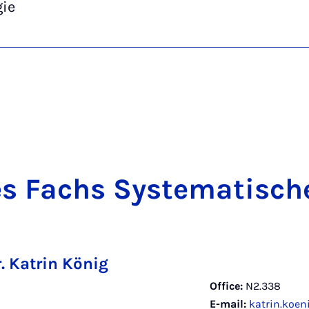
gie
es Fachs Sys­tem­at­ische
r. Katrin König
Office:
N2.338
E-mail:
katrin.koe