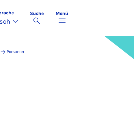
prache
Suche
Menü
sch
Personen
teratur (ZdG)