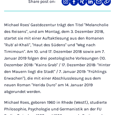
Share post on:
Share
Teilen
Teilen
Teilen
Teilen
Link
on
auf
auf
auf
über
kopi
Instagram
Facebook
Xing
LinkedIn
E-
Mail
Michael Roes' Gastdozentur trägt den Titel "Melancholie
des Reisens", und am Montag, dem 3. Dezember 2018,
startet sie mit einer Auftaktlesung aus den Romanen
"Rub' al-Khali", "Haut des Südens" und "Weg nach
Timimoun". Am 10. und 17. Dezember 2018 sowie am 7.
Januar 2019 folgen drei poetologische Vorlesungen (10.
Dezember 2018: "Kains Grab" / 17. Dezember 2018: "Hinter
den Mauern liegt die Stadt" / 7. Januar 2019: "Frühlings
Erwachen"), die mit einer Abschlusslesung aus dem
neuen Roman "Herida Duro" am 14. Januar 2019
abgerundet werden.
Michael Roes, geboren 1960 in Rhede (Westf.), studierte
Philosophie, Psychologie und Germanistik an der FU