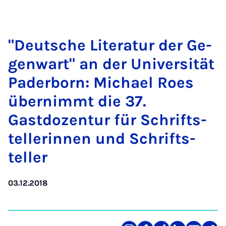
"Deutsche Lit­er­at­ur der Ge­
g­en­wart" an der Uni­versität
Pader­born: Mi­chael Roes
übern­im­mt die 37.
Gastdozen­tur für Schrift­s­
teller­innen und Schrift­s­
teller
03.12.2018