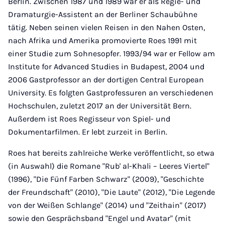
Berlin. Zwischen 1987 und 1989 war er als Regie- und
Dramaturgie-Assistent an der Berliner Schaubühne
tätig. Neben seinen vielen Reisen in den Nahen Osten,
nach Afrika und Amerika promovierte Roes 1991 mit
einer Studie zum Sohnesopfer. 1993/94 war er Fellow am
Institute for Advanced Studies in Budapest, 2004 und
2006 Gastprofessor an der dortigen Central European
University. Es folgten Gastprofessuren an verschiedenen
Hochschulen, zuletzt 2017 an der Universität Bern.
Außerdem ist Roes Regisseur von Spiel- und
Dokumentarfilmen. Er lebt zurzeit in Berlin.
Roes hat bereits zahlreiche Werke veröffentlicht, so etwa
(in Auswahl) die Romane "Rub' al-Khali – Leeres Viertel"
(1996), "Die Fünf Farben Schwarz" (2009), "Geschichte
der Freundschaft" (2010), "Die Laute" (2012), "Die Legende
von der Weißen Schlange" (2014) und "Zeithain" (2017)
sowie den Gesprächsband "Engel und Avatar" (mit