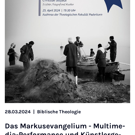
28.03.2024
|
Biblische Theologie
Das Marku­sevan­geli­um - Mul­ti­me­
dia-Per­form­ance und Künst­lerge­