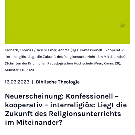
Krobath, Thomas / Taschl-Erber, Andrea (Hg.): Konfessionell – kooperativ –
interreligiös. Liegt die Zukunft des Religionsunterrichts im Miteinander?
(Schriften der Kirchlichen Pädagogischen Hochschule Wien/Krems 26),
Münster: LIT 2023.
13.03.2023
|
Biblische Theologie
Neuer­schein­ung: Kon­fes­sion­ell –
ko­op­er­at­iv – in­ter­re­li­giös: Liegt die
Zukun­ft des Re­li­gion­sun­ter­richts
im Mitein­ander?