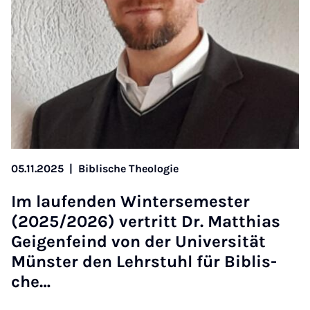
05.11.2025
|
Biblische Theologie
Im laufenden Win­tersemester
(2025/2026) ver­tritt Dr. Mat­thi­as
Gei­gen­feind von der Uni­versität
Mün­ster den Lehr­stuhl für Bib­lis­
che…