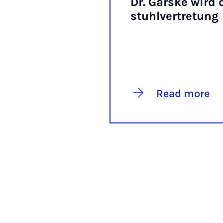
Dr. Garske wird 
stuhlver­tre­tung
Read more