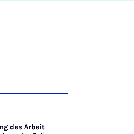
06.01.2026
ng des Arbeit­
NEUER­SCHEIN