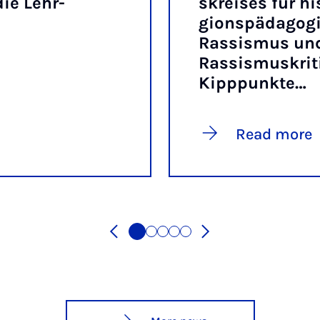
die Lehr­
skre­ises für his
gion­späd­ago­g
Rassismus un
Rassismuskritik
Kipppunkte…
Read more