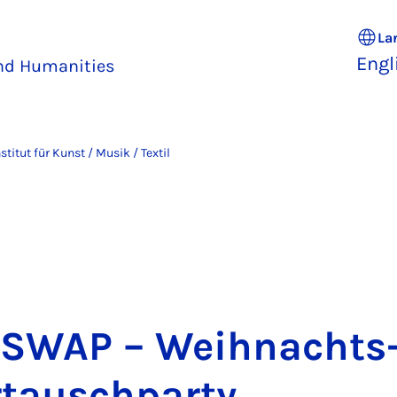
La
Engl
and Humanities
nstitut für Kunst / Musik / Textil
’ SWAP – Weih­nachts
r­tauschparty