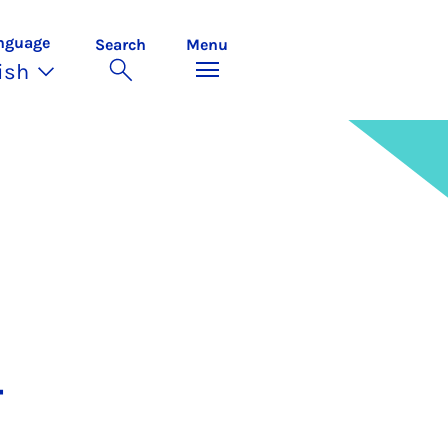
nguage
Search
Menu
ish
-