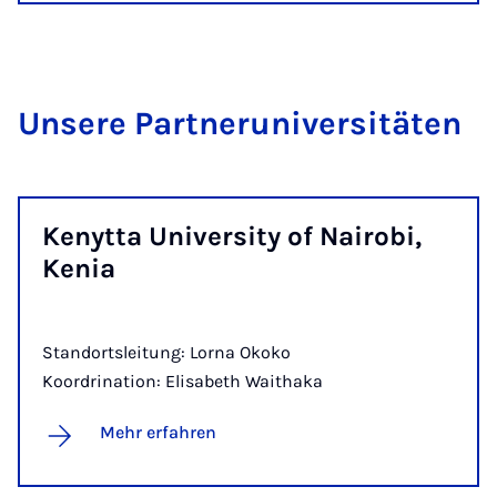
Un­se­re Part­ne­r­uni­ver­si­tä­ten
Ke­nyt­ta Uni­ver­si­ty of Nai­ro­bi,
Ke­nia
Standortsleitung: Lorna Okoko
Koordrination: Elisabeth Waithaka
Mehr erfahren