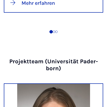
Mehr erfahren
Pro­jekt­team (Uni­ver­si­tät Pa­der­
born)