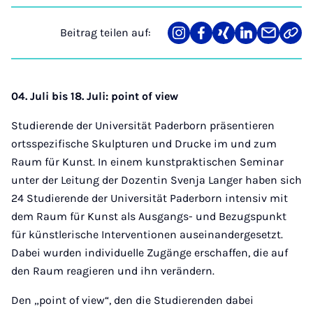
Beitrag teilen auf:
Teilen
Teilen
Teilen
Teilen
Teilen
Link
auf
auf
auf
auf
über
kopi
Instagram
Facebook
Xing
LinkedIn
E-
Mail
04. Juli bis 18. Juli: point of view
Studierende der Universität Paderborn präsentieren
ortsspezifische Skulpturen und Drucke im und zum
Raum für Kunst. In einem kunstpraktischen Seminar
unter der Leitung der Dozentin Svenja Langer haben sich
24 Studierende der Universität Paderborn intensiv mit
dem Raum für Kunst als Ausgangs- und Bezugspunkt
für künstlerische Interventionen auseinandergesetzt.
Dabei wurden individuelle Zugänge erschaffen, die auf
den Raum reagieren und ihn verändern.
Den „point of view“, den die Studierenden dabei