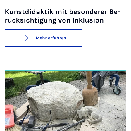
Kunst­di­dak­tik mit be­son­de­rer Be­
rück­sich­ti­gung von In­klu­si­on
Mehr erfahren