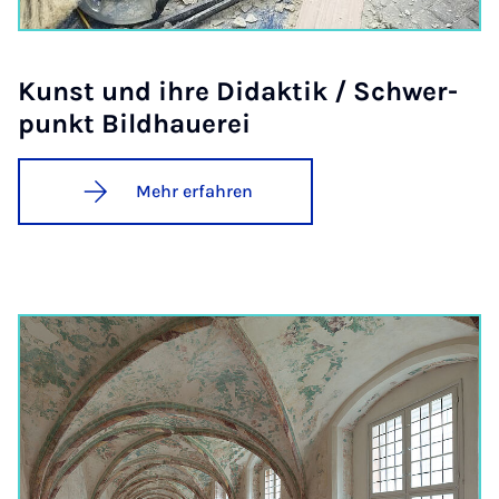
Kunst und ih­re Di­dak­tik / Schwer­
punkt Bild­hau­e­rei
Mehr erfahren