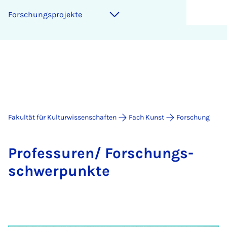
For­schungs­pro­jek­te
Fakultät für Kulturwissenschaften
Fach Kunst
Forschung
Pro­fes­su­ren/ For­schungs­
schwer­punk­te