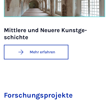
Mitt­le­re und Neu­e­re Kunst­ge­
schich­te
Mehr erfahren
For­schungs­pro­jek­te