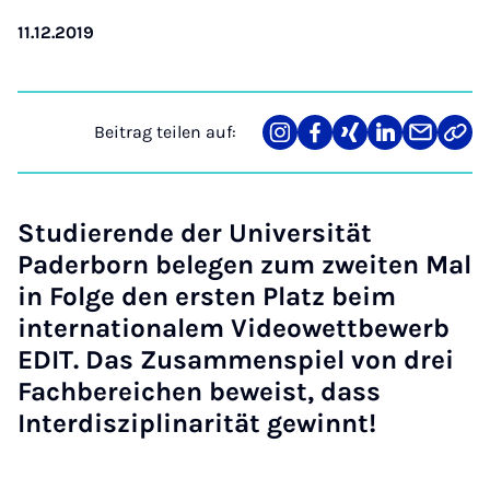
11.12.2019
Beitrag teilen auf:
Teilen
Teilen
Teilen
Teilen
Teilen
Link
auf
auf
auf
auf
über
kopi
Instagram
Facebook
Xing
LinkedIn
E-
Mail
Studierende der Universität
Paderborn belegen zum zweiten Mal
in Folge den ersten Platz beim
internationalem Videowettbewerb
EDIT. Das Zusammenspiel von drei
Fachbereichen beweist, dass
Interdisziplinarität gewinnt!