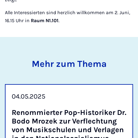
Alle Interessierten sind herzlich willkommen am 2. Juni,
16.15 Uhr in
Raum N1.101
.
Mehr zum Thema
04.05.2025
Re­nom­mier­ter Pop-His­to­ri­ker Dr.
Bo­do Mro­zek zur Ver­flech­tung
von Mu­sik­schu­len und Ver­la­gen