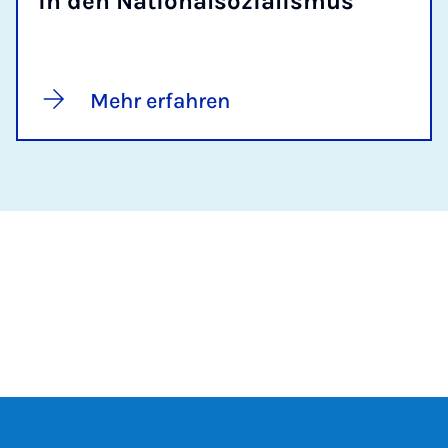
in den Na­ti­o­nal­so­zi­a­lis­mus
Mehr erfahren