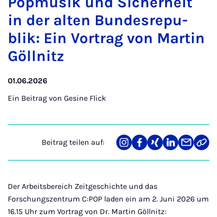
Pop­mu­sik und Si­cher­heit
in der al­ten Bun­des­re­pu­
blik: Ein Vor­trag von Mar­tin
Göll­nitz
01.06.2026
Ein Beitrag von
Gesine Flick
Beitrag teilen auf:
Teilen
Teilen
Teilen
Teilen
Teilen
Link
auf
auf
auf
auf
über
kopi
Instagram
Facebook
Xing
LinkedIn
E-
Mail
Der Arbeitsbereich Zeitgeschichte und das
Forschungszentrum C:POP laden ein am 2. Juni 2026 um
16.15 Uhr zum Vortrag von Dr. Martin Göllnitz: