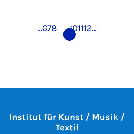
…
6
7
8
9
10
11
12
…
Institut für Kunst / Musik /
Textil