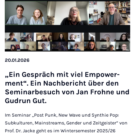
20.01.2026
„Ein Ge­spräch mit viel Em­po­w­er­
ment“. Ein Nach­be­richt über den
Se­mi­na­r­be­such von Jan Froh­ne und
Gu­d­run Gut.
Im Seminar „Post Punk, New Wave und Synthie Pop:
Subkulturen, Mainstreams, Gender und Zeitgeister“ von
Prof. Dr. Jacke geht es im Wintersemester 2025/26