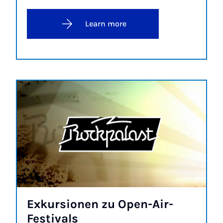
Learn more
Ex­kur­sion­en zu Open-Air-
Fest­ivals