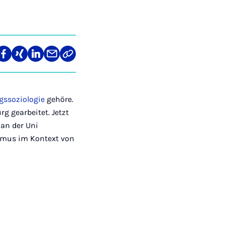
re
Teilen
Teilen
Teilen
Teilen
Link
auf
auf
auf
über
kopieren
tagram
Facebook
Xing
LinkedIn
E-
Mail
gssoziologie
gehöre.
g gearbeitet. Jetzt
 an der Uni
smus im Kontext von