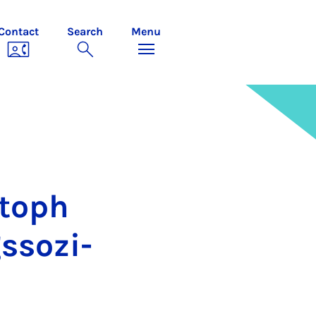
Contact
Search
Menu
­toph
s­sozi­