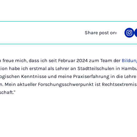
Share post on:
Sha
on
Ins
ch freue mich, dass ich seit Februar 2024 zum Team der
Bildun
n habe ich erstmal als Lehrer an Stadtteilschulen in Hambur
logischen Kenntnisse und meine Praxiserfahrung in die Lehre
n. Mein aktueller Forschungsschwerpunkt ist Rechtsextremi
chaft."