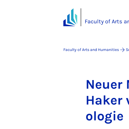
Faculty of Arts 
Faculty of Arts and Humanities
S
Neuer M
Haker v
olo­gie