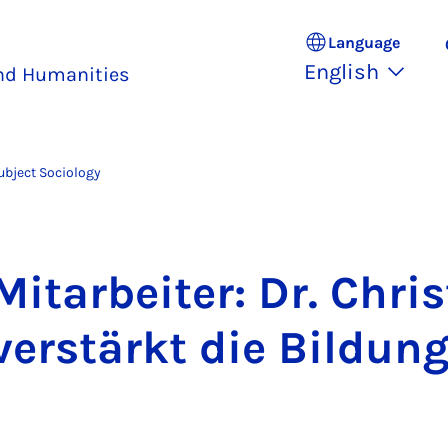
Language
English
and Humanities
ubject Sociology
it­arbeit­er: Dr. Chris
er­stärkt die Bildung