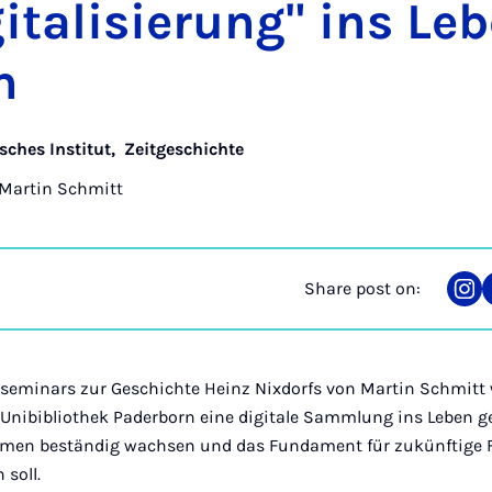
it­al­is­ier­ung" ins Le
n
sches Institut
,
Zeitgeschichte
Martin Schmitt
Share post on:
Sha
on
Ins
seminars zur Geschichte Heinz Nixdorfs von Martin Schmitt
 Unibibliothek Paderborn eine digitale Sammlung ins Leben g
hmen beständig wachsen und das Fundament für zukünftige 
soll.