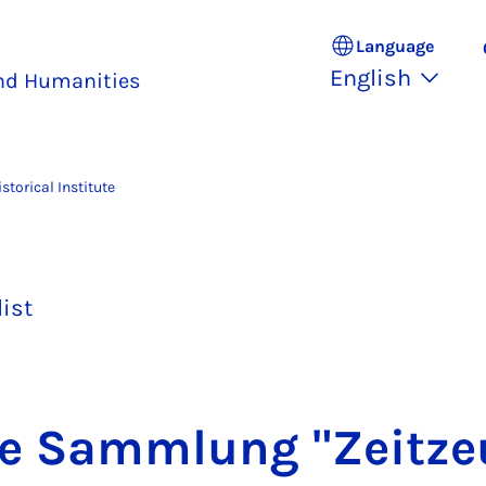
Language
English
and Humanities
istorical Institute
list
ale Sammlung "Zeitze