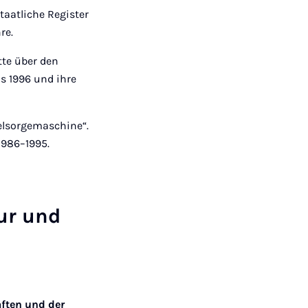
aatliche Register
re.
te über den
s 1996 und ihre
elsorgemaschine“.
1986–1995.
tur und
aften und der