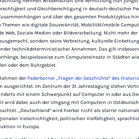
rachtung nehmen Wissenschaft und Vermittlung nun jüngst F
erechtigkeit und Gleichberechtigung in deutsch-deutscher Per
 Zusammenhängen und über den gesamten Produktzyklus hinw
hemen wie digitale Souveränität, Mobilität/mobile Computi
ide Web, Soziale Medien oder Bildverarbeitung. Nicht mehr de
ausgemacht, sondern seine Verbreitung, kulturelle Einbettu
render technikdeterministischer Annahmen. Das gilt insbesond
hänge, beispielsweise zum Computereinsatz in Städten wie
len oder dem Ruhrgebiet.
 Rahmen der
Paderborner „Fragen der Geschichte“ des Historis
n ausgerichtet. Im Zentrum der 31. Jahrestagung stehen Vorträ
hunderts mit einem Schwerpunkt auf Computer in oder aus De
zit wird dabei auch der Umgang mit Computern in Ostdeutsch
chtet. „Deutschland“ wird hierbei nicht als starrer national
ionalen Vielschichtigkeit, politischen Vielfältigkeit, sprachl
uktion in Europa.