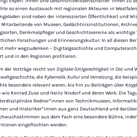
ingt Expert*innen und Geschichtswissenschaftler*innen zu 
e so einen Austausch mit regionalen Akteuren in Westfalen
ingeladen sind neben der interessierten Öffentlichkeit und W
h Mitarbeitende von Museen, Gedächtnisinstitutionen, Archiv
gsorten, Denkmalpfleger und Geschichtsvereine als wichtige T
lichen Forschungen und Erinnerungskultur. In all diesen Bere
ht mehr wegzudenken – Digitalgeschichte und Computerarc
rt und in den Regionen profitieren.
 der Vorträge reicht von
Digitaler (Un)gerechtigkeit
in Ost und 
weltgeschichte, die
Kybernetik, Kultur und Vernetzung
, die beisp
hte besonders relevant waren, bis hin zu Beiträgen über Koy
wie Konrad Zuse und Heinz Nixdorf und deren Werk. Die Tagu
terdisziplinäre Redner*innen von Technikmuseen, Informatik
nen und Historiker*innen aus ganz Deutschland und darüber
chwuchsstimmen aus dem Fach eine besondere Bühne, inde
entionen eingeflochten werden.