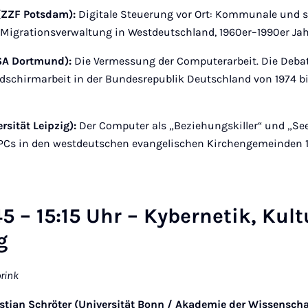
(ZZF Potsdam):
Digitale Steuerung vor Ort: Kommunale und st
r Migrationsverwaltung in Westdeutschland, 1960er–1990er Jah
SA Dortmund):
Die Vermessung der Computerarbeit. Die Debat
ldschirmarbeit in der Bundesrepublik Deutschland von 1974 bi
sität Leipzig):
Der Computer als „Beziehungskiller“ und „Se
PCs in den westdeutschen evangelischen Kirchengemeinden 
:45 – 15:15 Uhr – Kybernetik, Kul
ng
rink
stian Schröter (Universität Bonn / Akademie der Wissensch