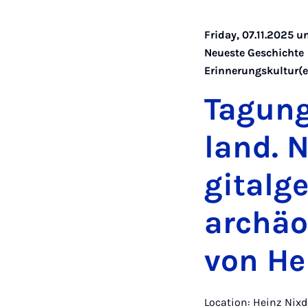
Friday, 07.11.2025 u
Neueste Geschichte
Erinnerungskultur(e
Ta­gun
land. 
git­al­
archäo­
von He
Location: Heinz Ni