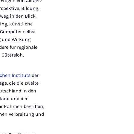
ragen von Alltags-
spektive, Bildung,
eg in den Blick.
ng, künstliche
r Computer selbst
ng und Wirkung
ere für regionale
 Gütersloh,
chen Instituts
der
ge, die die zweite
utschland in den
land und der
er Rahmen begriffen,
ichen Verbreitung und