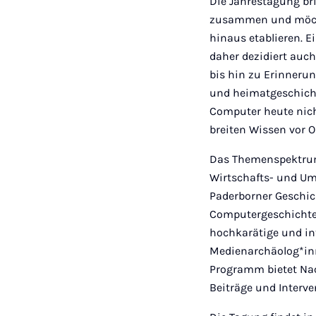
Die Jahrestagung br
zusammen und möcht
hinaus etablieren. E
daher dezidiert auc
bis hin zu Erinnerun
und heimatgeschicht
Computer heute nic
breiten Wissen vor O
Das Themenspektrum
Wirtschafts- und Um
Paderborner Geschic
Computergeschichte 
hochkarätige und in
Medienarchäolog*in
Programm bietet Na
Beiträge und Interv