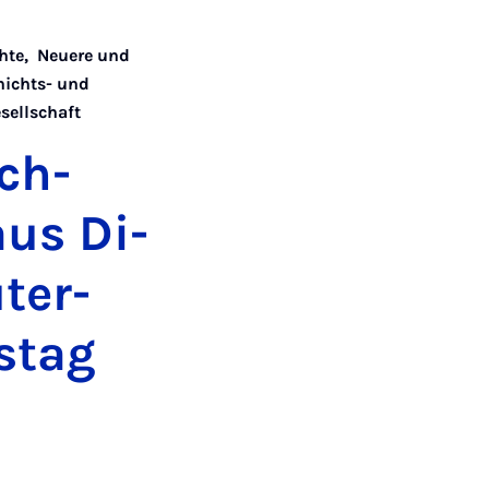
hte
,
Neuere und
hichts- und
sellschaft
ch­
aus Di­
ter­
estag