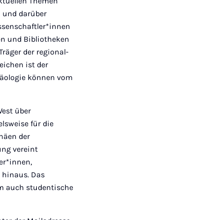
aktuellen Themen
 und darüber
issenschaftler*innen
en und Bibliotheken
räger der regional-
ichen ist der
häologie können vom
West über
ielsweise für die
phäen der
ng vereint
er*innen,
 hinaus. Das
m auch studentische