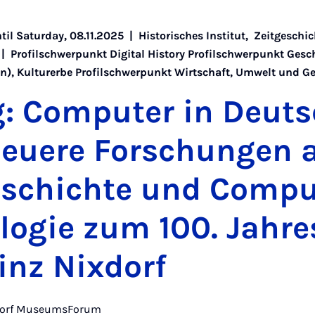
ntil Saturday, 08.11.2025 |
Historisches Institut
,
Zeitgeschic
|
Profilschwerpunkt Digital History Profilschwerpunkt Gesc
n), Kulturerbe Profilschwerpunkt Wirtschaft, Umwelt und Ge
g: Com­puter in Deuts
Neuere Forschun­gen 
geschichte und Com­pu
lo­gie zum 100. Jahr
inz Nix­dorf
xdorf MuseumsForum