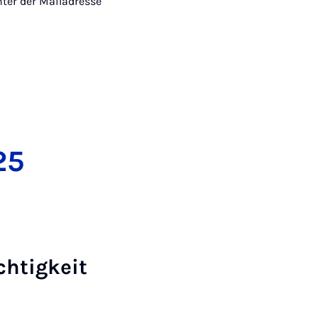
ter der Mailadresse
25
echtigkeit