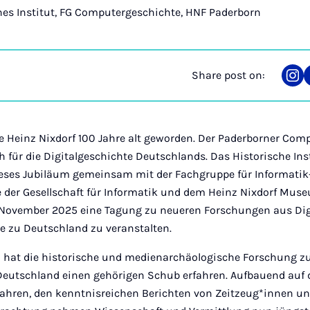
ches Institut, FG Computergeschichte, HNF Paderborn
Share post on:
Sha
on
Ins
re Heinz Nixdorf 100 Jahre alt geworden. Der Paderborner Co
 für die Digitalgeschichte Deutschlands. Das Historische Inst
eses Jubiläum gemeinsam mit der Fachgruppe für Informatik
 der Gesellschaft für Informatik und dem Heinz Nixdorf M
. November 2025 eine Tagung zu neueren Forschungen aus Di
 zu Deutschland zu veranstalten.
en hat die historische und medienarchäologische Forschung 
Deutschland einen gehörigen Schub erfahren. Aufbauend auf 
Jahren, den kenntnisreichen Berichten von Zeitzeug*innen un