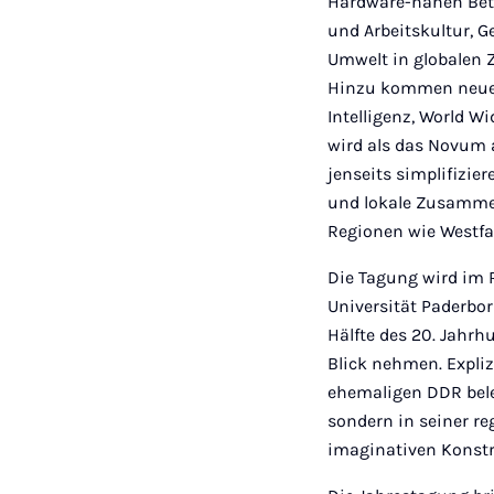
Hardware-nahen Bet
und Arbeitskultur, G
Umwelt in globalen
Hinzu kommen neue T
Intelligenz, World W
wird als das Novum 
jenseits simplifizie
und lokale Zusammen
Regionen wie Westfa
Die Tagung wird im
Universität Paderbor
Hälfte des 20. Jahr
Blick nehmen. Expli
ehemaligen DDR beleu
sondern in seiner reg
imaginativen Konstr