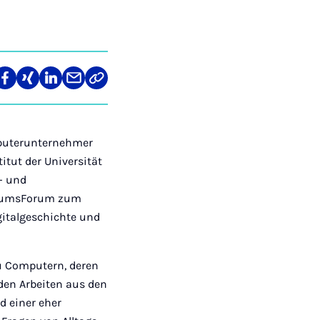
re
Teilen
Teilen
Teilen
Teilen
Link
auf
auf
auf
über
kopieren
tagram
Facebook
Xing
LinkedIn
E-
Mail
mputerunternehmer
itut der Universität
- und
useumsForum zum
gitalgeschichte und
zu Computern, deren
den Arbeiten aus den
d einer eher