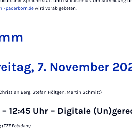
n deutscher Sprache statt und ist kostenlos. Um Anmeldung un
i-paderborn.de
wird vorab gebeten.
amm
Freitag, 7. November 20
Christian Berg, Stefan Höltgen, Martin Schmitt)
15 – 12:45 Uhr – Digitale (Un)ger
g (ZZF Potsdam)