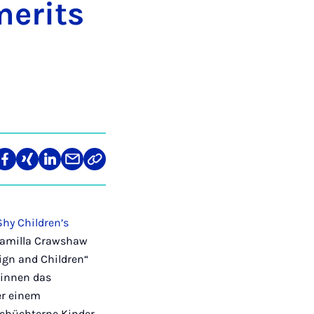
er­its
re
Teilen
Teilen
Teilen
Teilen
Link
auf
auf
auf
über
kopieren
tagram
Facebook
Xing
LinkedIn
E-
Mail
Shy Children’s
, Camilla Crawshaw
ign and Children“
*innen das
er einem
schüchterne Kinder