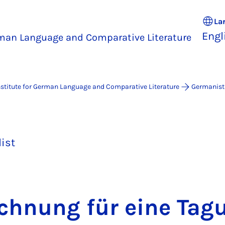
La
Engl
rman Language and Comparative Literature
nstitute for German Language and Comparative Literature
Germanist
list
ch­nung für eine Ta­g