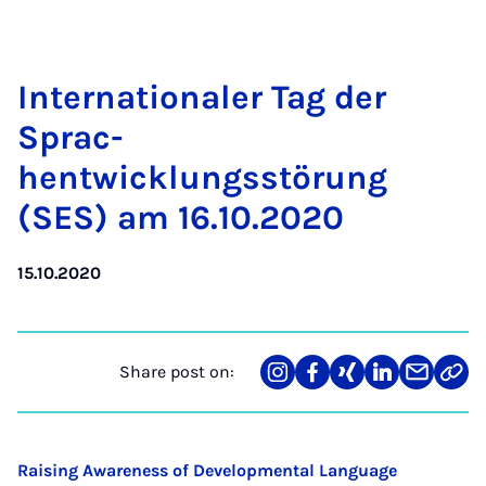
In­ter­na­tionaler Tag der
Sprac­
hentwicklungsstörung
(SES) am 16.10.2020
15.10.2020
Share post on:
Share
Teilen
Teilen
Teilen
Teilen
Link
on
auf
auf
auf
über
kopi
Instagram
Facebook
Xing
LinkedIn
E-
Mail
Raising Awareness of Developmental Language