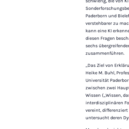
schwierig, die von 
Sonderforschungsber
Paderborn und Biele
verstehbarer zu mac
kann eine KI erkenn
diesen Fragen beschä
sechs übergreifende
zusammenführen.
„Das Ziel von Erklär
Heike M. Buhl, Prof
Universität Paderbor
zwischen zwei Haupt
Wissen („Wissen, da
interdisziplinären F
vereint, differenzi
untersucht deren Dy