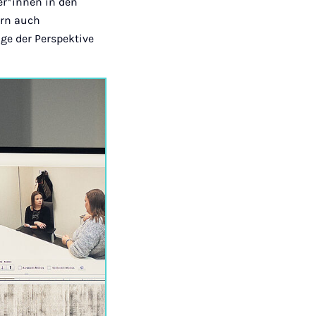
er*innen in den
dern auch
age der Perspektive