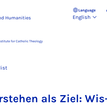
Language
English
and Humanities
nstitute for Catholic Theology
list
­stehen als Ziel: Wis