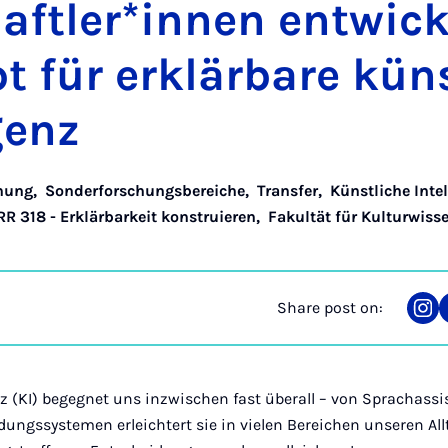
ftler­*innen en­twick
t für erklärbare küns
­genz
hung
,
Sonderforschungsbereiche
,
Transfer
,
Künstliche Inte
RR 318 - Erklärbarkeit konstruieren
,
Fakultät für Kulturwiss
Share post on:
Sha
on
Ins
nz (KI) begegnet uns inzwischen fast überall – von Sprachassi
ngssystemen erleichtert sie in vielen Bereichen unseren Allta