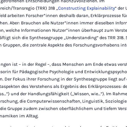
KI getroffenen Entscheidungen nachzuvollziehen. Im
eich/Transregio (TRR) 318 „
Constructing Explainability
“ der
feld arbeiten Forscher*innen deshalb daran, Erklärprozesse 
hen. Aber: Brauchen alle Nutzer*innen immer dieselben Info
en, welche Informationen Nutzer*innen überhaupt zum Verst
ftigt sich die Synthesegruppe „Understanding“ des TRR 318. S
n Gruppen, die zentrale Aspekte des Forschungsvorhabens inte
ungen ist – in der Regel –, dass Menschen am Ende etwas verste
essorin für Pädagogische Psychologie und Entwicklungspsycho
n. Der Fokus ihrer Forschung in der Synthesegruppe liegt au
aspekten des Verstehens als Ergebnis des Erklärprozesses: 
ss…“) und der Handlungsfähigkeit („Wissen, wie…“). Im Rahme
orschung, die Computerwissenschaften, Linguistik, Soziologi
ert die Gruppe zudem zwischen oberflächlichem und tiefem Ver
namiken im Alltag.