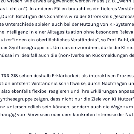
 zu wissen, wie etwas angewendet werden muss (z. B. „Wenn 
as Licht an“). In anderen Fällen braucht es ein tieferes Verst
. „Durch Betätigen des Schalters wird der Stromkreis geschlos
se Unterschiede spielen auch bei der Nutzung von KI-Systemen
e Intelligenz in einer Alltagssituation ohne besondere Releva
utzer*innen ein oberflächliches Verständnis“, so Prof. Buhl, d
er Synthesegruppe ist. Um das einzuordnen, dürfe die KI nic
üsse im Idealfall auch die (non-)verbalen Rückmeldungen d
TRR 318 sehen deshalb Erklärbarkeit als interaktiven Prozess
n entsteht Verständnis schrittweise, durch Nachfragen un
also ebenfalls flexibel reagieren und ihre Erklärungen anpas
ynthesegruppe zeigen, dass nicht nur die Ziele von KI-Nutzer
anz unterschiedlich sein können, sondern auch die Wege zum 
bhängig vom Vorwissen oder dem konkreten Interesse der Nutz