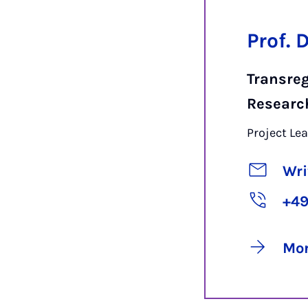
Prof. 
Transreg
Researc
Project Le
Wri
+49
Mor