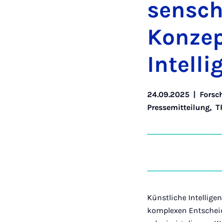
senscha
Konzep
In­tel­li
24.09.2025
|
Forsc
Pressemitteilung
,
T
Künstliche Intellige
komplexen Entscheidu