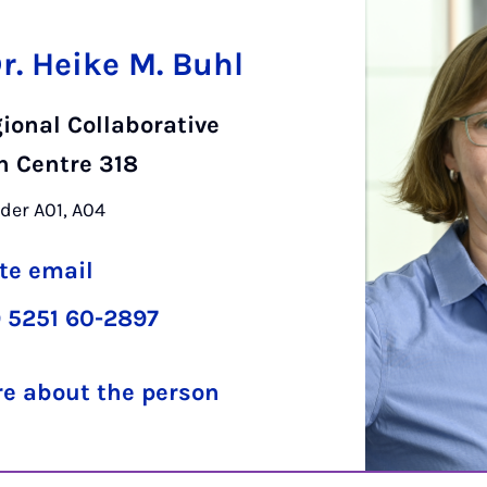
Dr. Heike M. Buhl
ional Collaborative
h Centre 318
ader A01, A04
te email
 5251 60-2897
e about the person