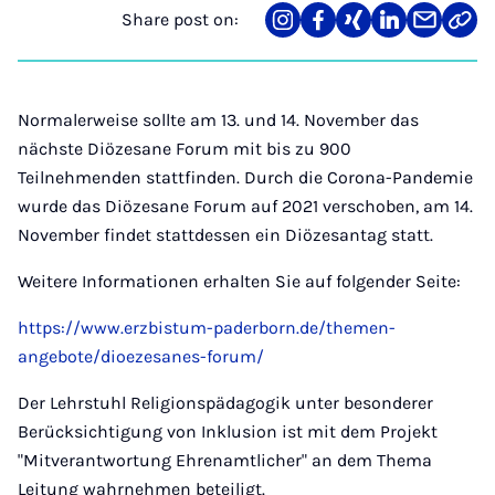
Share post on:
Share
Teilen
Teilen
Teilen
Teilen
Link
on
auf
auf
auf
über
kopi
Instagram
Facebook
Xing
LinkedIn
E-
Mail
Normalerweise sollte am 13. und 14. November das
nächste Diözesane Forum mit bis zu 900
Teilnehmenden stattfinden. Durch die Corona-Pandemie
wurde das Diözesane Forum auf 2021 verschoben, am 14.
November findet stattdessen ein Diözesantag statt.
Weitere Informationen erhalten Sie auf folgender Seite:
https://www.erzbistum-paderborn.de/themen-
angebote/dioezesanes-forum/
Der Lehrstuhl Religionspädagogik unter besonderer
Berücksichtigung von Inklusion ist mit dem Projekt
"Mitverantwortung Ehrenamtlicher" an dem Thema
Leitung wahrnehmen beteiligt.