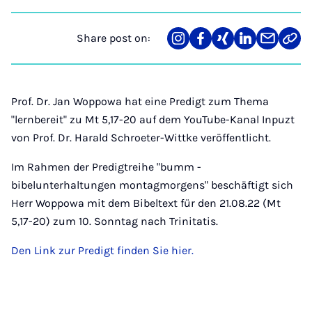
Share post on:
Share
Teilen
Teilen
Teilen
Teilen
Link
on
auf
auf
auf
über
kopi
Instagram
Facebook
Xing
LinkedIn
E-
Mail
Prof. Dr. Jan Woppowa hat eine Predigt zum Thema
"lernbereit" zu Mt 5,17-20 auf dem YouTube-Kanal Inpuzt
von Prof. Dr. Harald Schroeter-Wittke veröffentlicht.
Im Rahmen der Predigtreihe "bumm -
bibelunterhaltungen montagmorgens" beschäftigt sich
Herr Woppowa mit dem Bibeltext für den 21.08.22 (Mt
5,17-20) zum 10. Sonntag nach Trinitatis.
Den Link zur Predigt finden Sie hier.