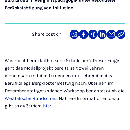
23.01.2023
|
Religionspädagogik unter besonderer
Berücksichtigung von Inklusion
Share post on:
Share
Teilen
Teilen
Teilen
Teilen
Link
on
auf
auf
auf
über
kopi
Instagram
Facebook
Xing
LinkedIn
E-
Mail
Was macht eine katholische Schule aus? Dieser Frage
geht das Modellprojekt bereits seit zwei Jahren
gemeinsam mit den Lernenden und Lehrenden des
Berufkollegs Bergkloster Bestwig nach. Über den im
Dezember stattgefundenen Workshop berichtet auch die
Westfälische Rundschau
. Nährere Informationen dazu
gibt es außerdem
hier
.