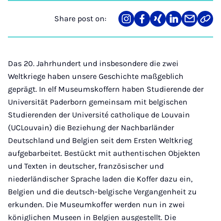
Share post on:
Share
Teilen
Teilen
Teilen
Teilen
Link
on
auf
auf
auf
über
kopi
Instagram
Facebook
Xing
LinkedIn
E-
Mail
Das 20. Jahrhundert und insbesondere die zwei
Weltkriege haben unsere Geschichte maßgeblich
geprägt. In elf Museumskoffern haben Studierende der
Universität Paderborn gemeinsam mit belgischen
Studierenden der Université catholique de Louvain
(UCLouvain) die Beziehung der Nachbarländer
Deutschland und Belgien seit dem Ersten Weltkrieg
aufgebarbeitet. Bestückt mit authentischen Objekten
und Texten in deutscher, französischer und
niederländischer Sprache laden die Koffer dazu ein,
Belgien und die deutsch-belgische Vergangenheit zu
erkunden. Die Museumkoffer werden nun in zwei
königlichen Museen in Belgien ausgestellt. Die