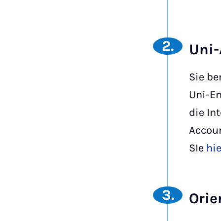
2.
Uni
Sie be
Uni-Em
die In
Accou
SIe
hie
3.
Orie