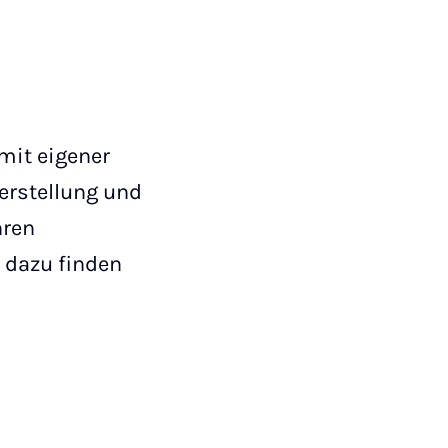
mit eigener
nerstellung und
hren
 dazu finden