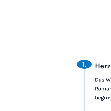
1.
Herz
Das Wi
Romani
begrüs