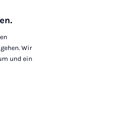
en.
len
gehen. Wir
ium und ein