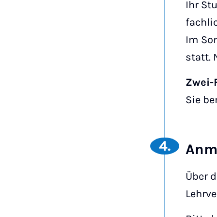
Ihr St
fachli
Im Som
statt.
Zwei-
Sie be
4.
Anme
Über 
Lehrv