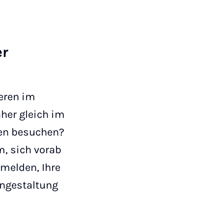
er
eren im
her gleich im
gen besuchen?
m, sich vorab
 melden, Ihre
angestaltung