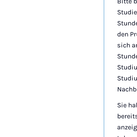
Bitte 
Studie
Stunde
den Pr
sich a
Stunde
Studiu
Studi
Nachbe
Sie ha
bereit
anzeig