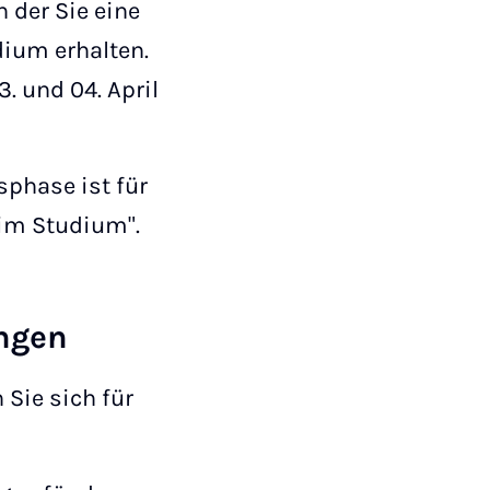
n der Sie eine
dium erhalten.
 und 04. April
sphase ist für
g im Studium".
ngen
Sie sich für