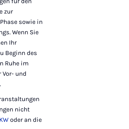
ngen für den
e zur
-Phase sowie in
ngs. Wenn Sie
en Ihr
zu Beginn des
in Ruhe im
 Vor- und
.
eranstaltungen
ungen nicht
 KW
oder an die