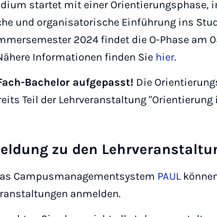
udium startet mit einer Orientierungsphase, i
che und organisatorische Einführung ins Stu
mersemester 2024 findet die O-Phase am 03.
 Nähere Informationen finden Sie
hier
.
Fach-Bachelor aufgepasst!
Die Orientierung
reits Teil der Lehrveranstaltung "Orientierun
ldung zu den Lehrveranstaltu
das Campusmanagementsystem
PAUL
können 
eranstaltungen anmelden.