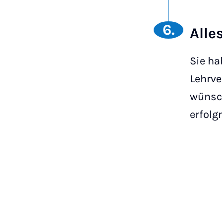
6.
Alle
Sie ha
Lehrve
wünsch
erfolg