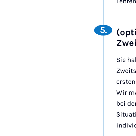
Lehren
5.
(opt
Zwe
Sie ha
Zweits
ersten
Wir ma
bei de
Situat
indivi