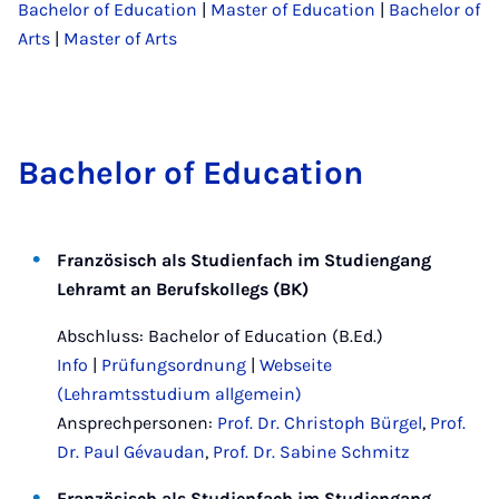
Bachelor of Education
|
Master of Education
|
Bachelor of
Arts
|
Master of Arts
Bach­el­or of Edu­ca­tion
Französisch als Studienfach im Studiengang
Lehramt an Berufskollegs (BK)
Abschluss: Bachelor of Education (B.Ed.)
Info
|
Prüfungsordnung
|
Webseite
(Lehramtsstudium allgemein)
Ansprechpersonen:
Prof. Dr. Christoph Bürgel
,
Prof.
Dr. Paul Gévaudan
,
Prof. Dr. Sabine Schmitz
Französisch als Studienfach im Studiengang