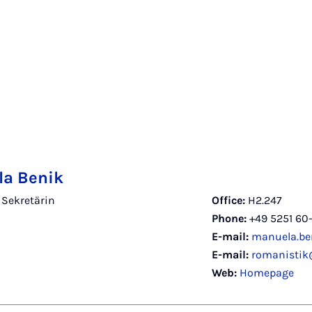
a Benik
 Sekretärin
Office:
H2.247
Phone:
+49 5251 60
E-mail:
manuela.be
E-mail:
romanistik
Web:
Homepage