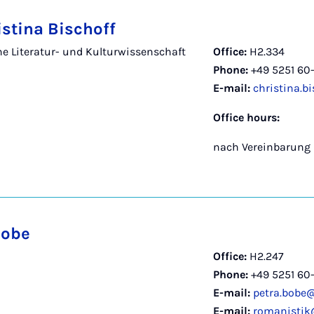
istina Bischoff
 Literatur- und Kulturwissenschaft
Office:
H2.334
Phone:
+49 5251 60
E-mail:
christina.b
Office hours:
nach Vereinbarung
Bobe
Office:
H2.247
Phone:
+49 5251 60
E-mail:
petra.bobe
E-mail:
romanistik