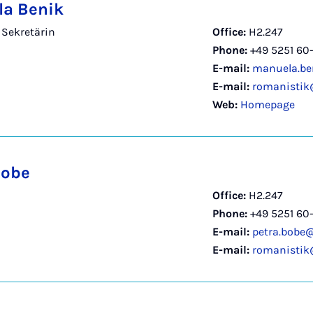
a Benik
 Sekretärin
Office:
H2.247
Phone:
+49 5251 60
E-mail:
manuela.be
E-mail:
romanistik
Web:
Homepage
Bobe
Office:
H2.247
Phone:
+49 5251 60
E-mail:
petra.bobe
E-mail:
romanistik