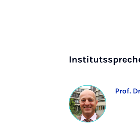
In­sti­tutss­prech­
Prof. D