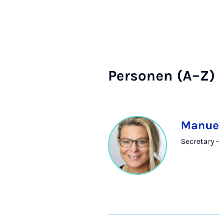
Per­son­en (A–Z)
Manuel
Secretary -