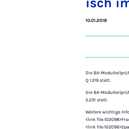
isch i
10.01.2018
Die BA-Modulteilprü
Q 1.219 statt.
Die BA-Modulteilprü
5.231 statt.
Weitere wichtige Inf
<link file:102098>Fr
<link file:102096>Sp