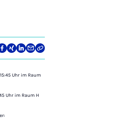
re
Teilen
Teilen
Teilen
Teilen
Link
auf
auf
auf
über
kopieren
tagram
Facebook
Xing
LinkedIn
E-
Mail
5-15:45 Uhr im Raum
7:45 Uhr im Raum H
er: