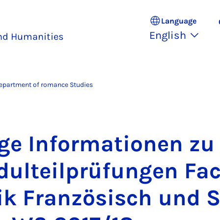
Language
English
and Humanities
epartment of romance Studies
e In­form­a­tion­en zu
ulteil­prü­fun­gen Fa
ik Fran­zös­isch und 