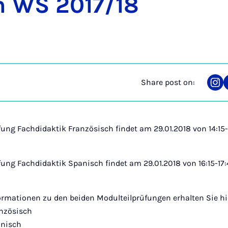
m WS 2017/18
Share post on:
Sha
on
Ins
fung Fachdidaktik Französisch findet am 29.01.2018 von 14:1
fung Fachdidaktik Spanisch findet am 29.01.2018 von 16:15-1
ormationen zu den beiden Modulteilprüfungen erhalten Sie hi
anzösisch
anisch