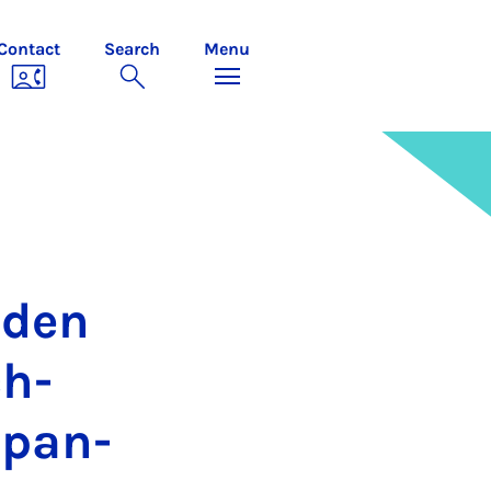
Contact
Search
Menu
 den
ch­
Span­