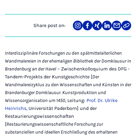
Share post on:
Share
Teilen
Teilen
Teilen
Teilen
Link
on
auf
auf
auf
über
kopi
Instagram
Facebook
Xing
LinkedIn
E-
Mail
Interdisziplinäre Forschungen zu den spätmittelalterlichen
Wandmalereien in der ehemaligen Bibliothek der Domklausur in
Brandenburg an der Havel
– Zwischenkolloquium des DFG -
Tandem-Projekts der Kunstgeschichte [
Der
Wandmalereizyklus zu den Wissenschaften und K
ünsten in der
Brandenburger Domklausur. Kunstproduktion und
Wissensorganisation um 1450
, Leitung:
Prof. Dr. Ulrike
Heinrichs
, Universität Paderborn] und der
Restaurierungswissenschaften
[
Restaurierungswissenschaftliche Forschung zur
substanziellen und ideellen Erschließung des erhaltenen