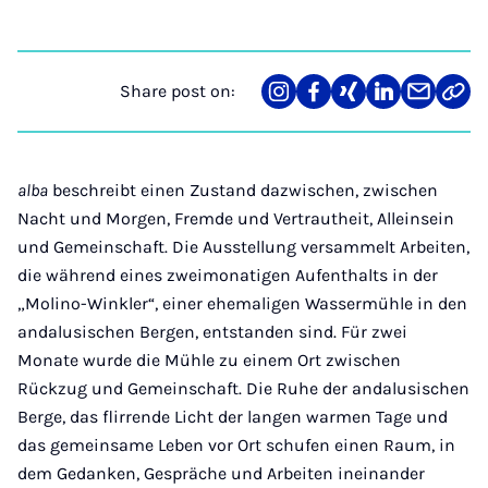
Share post on:
Share
Teilen
Teilen
Teilen
Teilen
Link
on
auf
auf
auf
über
kopi
Instagram
Facebook
Xing
LinkedIn
E-
Mail
alba
beschreibt einen Zustand dazwischen, zwischen
Nacht und Morgen, Fremde und Vertrautheit, Alleinsein
und Gemeinschaft. Die Ausstellung versammelt Arbeiten,
die während eines zweimonatigen Aufenthalts in der
„Molino-Winkler“, einer ehemaligen Wassermühle in den
andalusischen Bergen, entstanden sind. Für zwei
Monate wurde die Mühle zu einem Ort zwischen
Rückzug und Gemeinschaft. Die Ruhe der andalusischen
Berge, das flirrende Licht der langen warmen Tage und
das gemeinsame Leben vor Ort schufen einen Raum, in
dem Gedanken, Gespräche und Arbeiten ineinander