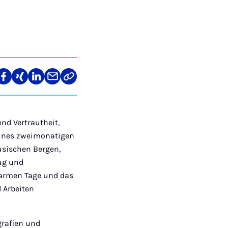
len
Teilen
Teilen
Teilen
Teilen
Link
auf
auf
auf
über
kopieren
tagram
Facebook
Xing
LinkedIn
E-
Mail
nd Vertrautheit,
 eines zweimonatigen
usischen Bergen,
ug und
 warmen Tage und das
 Arbeiten
grafien und