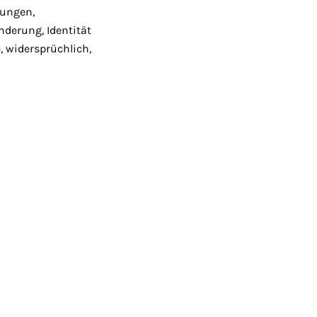
rungen,
derung, Identität
 widersprüchlich,