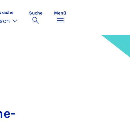
prache
Suche
Menü
sch
me­