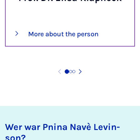
More about the person
Wer war Pn­ina Navè Lev­in­
son?