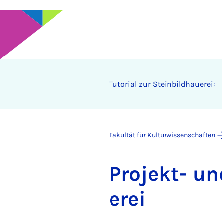
Tu­to­ri­al zur Stein­­bild­hau­e­rei:
Fakultät für Kulturwissenschaften
Pro­jekt- u
e­rei