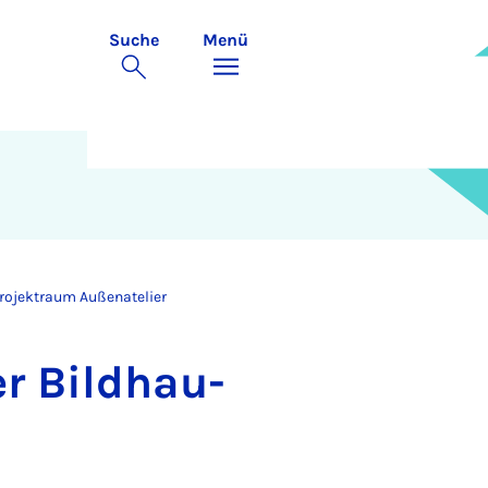
Suche
Menü
rojektraum Außenatelier
r Bild­hau­