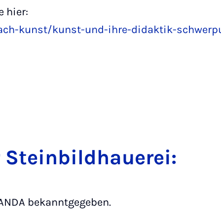
 hier:
ach-kunst/kunst-und-ihre-didaktik-schwerp
r Stein­­bild­hau­e­rei:
PANDA bekanntgegeben.