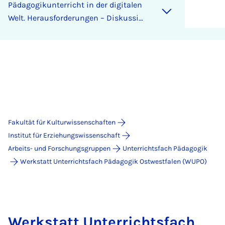
Päd­ago­gik­un­ter­richt in der di­gi­ta­len
Welt. Her­aus­for­de­run­gen – Dis­kus­si­o­
nen – An­re­gun­gen
Fakultät für Kulturwissenschaften
Institut für Erziehungswissenschaft
Arbeits- und Forschungsgruppen
Unterrichtsfach Pädagogik
Werkstatt Unterrichtsfach Pädagogik Ostwestfalen (WUPO)
Werkstatt Unterrichtsfach