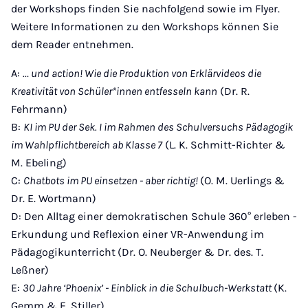
der Workshops finden Sie nachfolgend sowie im Flyer.
Weitere Informationen zu den Workshops können Sie
dem Reader entnehmen.
A:
… und action! Wie die Produktion von Erklärvideos die
Kreativität von Schüler*innen entfesseln kann
(Dr. R.
Fehrmann)
B:
KI im PU der Sek. I im Rahmen des Schulversuchs Pädagogik
im Wahlpflichtbereich ab Klasse 7
(L. K. Schmitt-Richter &
M. Ebeling)
C:
Chatbots im PU einsetzen - aber richtig!
(O. M. Uerlings &
Dr. E. Wortmann)
D: Den Alltag einer demokratischen Schule 360° erleben -
Erkundung und Reflexion einer VR-Anwendung im
Pädagogikunterricht
(Dr. O. Neuberger & Dr. des. T.
Leßner)
E:
30 Jahre ‘Phoenix’ - Einblick in die Schulbuch-Werkstatt
(K.
Gemm & E. Stiller)