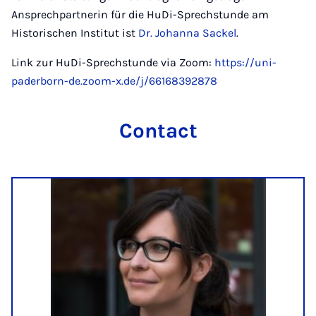
Ansprechpartnerin für die HuDi-Sprechstunde am
Historischen Institut ist
Dr. Johanna Sackel
.
Link zur HuDi-Sprechstunde via Zoom:
https://uni-
paderborn-de.zoom-x.de/j/66168392878
Contact