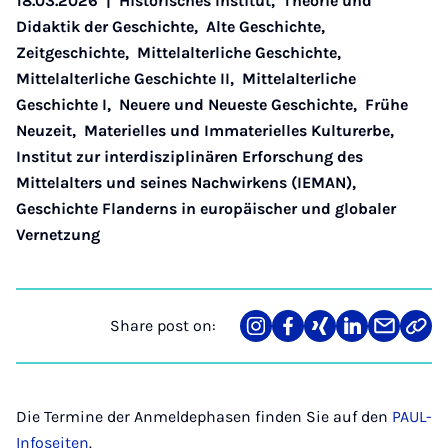
18.03.2026
|
Historisches Institut
,
Theorie und
Didaktik der Geschichte
,
Alte Geschichte
,
Zeitgeschichte
,
Mittelalterliche Geschichte
,
Mittelalterliche Geschichte II
,
Mittelalterliche
Geschichte I
,
Neuere und Neueste Geschichte
,
Frühe
Neuzeit
,
Materielles und Immaterielles Kulturerbe
,
Institut zur interdisziplinären Erforschung des
Mittelalters und seines Nachwirkens (IEMAN)
,
Geschichte Flanderns in europäischer und globaler
Vernetzung
Share post on:
Share
Teilen
Teilen
Teilen
Teilen
Link
on
auf
auf
auf
über
kopi
Instagram
Facebook
Xing
LinkedIn
E-
Mail
Die Termine der Anmeldephasen finden Sie auf den
PAUL-
Infoseiten
.