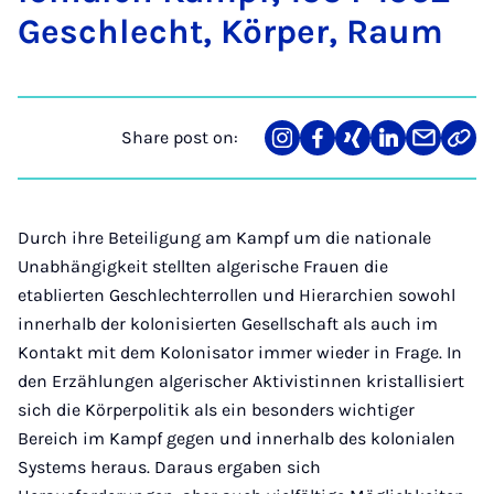
Geschlecht, Körp­er, Raum
Share post on:
Share
Teilen
Teilen
Teilen
Teilen
Link
on
auf
auf
auf
über
kopi
Instagram
Facebook
Xing
LinkedIn
E-
Mail
Durch ihre Beteiligung am Kampf um die nationale
Unabhängigkeit stellten algerische Frauen die
etablierten Geschlechterrollen und Hierarchien sowohl
innerhalb der kolonisierten Gesellschaft als auch im
Kontakt mit dem Kolonisator immer wieder in Frage. In
den Erzählungen algerischer Aktivistinnen kristallisiert
sich die Körperpolitik als ein besonders wichtiger
Bereich im Kampf gegen und innerhalb des kolonialen
Systems heraus. Daraus ergaben sich